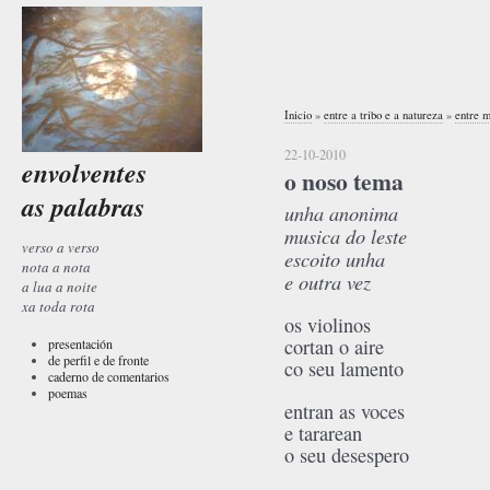
Inicio
»
entre a tribo e a natureza
»
entre m
22-10-2010
envolventes
o noso tema
as palabras
unha anonima
musica do leste
verso a verso
escoito unha
nota a nota
e outra vez
a lua a noite
xa toda rota
os violinos
cortan o aire
presentación
de perfil e de fronte
co seu lamento
caderno de comentarios
poemas
entran as voces
e tararean
o seu desespero