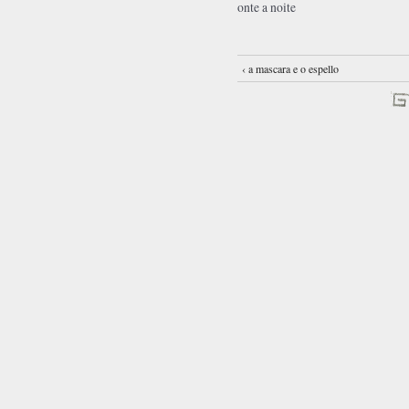
onte a noite
‹ a mascara e o espello