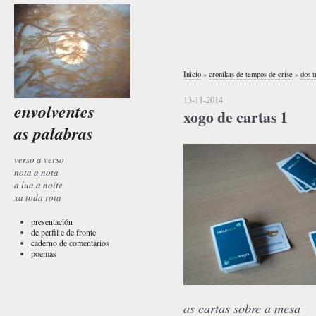
Inicio
»
cronikas de tempos de crise
»
dos t
13-11-2014
envolventes
xogo de cartas 1
as palabras
verso a verso
nota a nota
a lua a noite
xa toda rota
presentación
de perfil e de fronte
caderno de comentarios
poemas
as cartas sobre a mesa