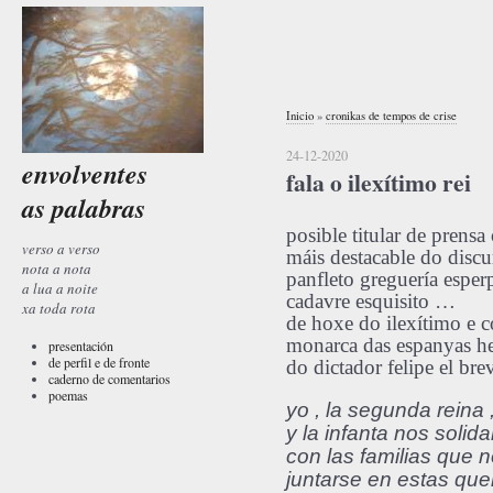
Inicio
»
cronikas de tempos de crise
24-12-2020
envolventes
fala o ilexítimo rei
as palabras
posible titular de prensa
verso a verso
máis destacable do discu
nota a nota
panfleto greguería esper
a lua a noite
cadavre esquisito …
xa toda rota
de hoxe do ilexítimo e c
monarca das espanyas he
presentación
de perfil e de fronte
do dictador felipe el br
caderno de comentarios
poemas
yo , la segunda reina 
y la infanta nos solid
con las familias que 
juntarse en estas quer