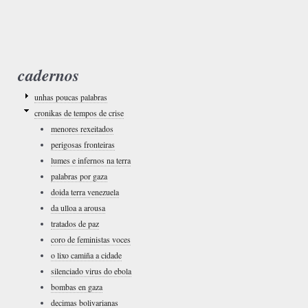
cadernos
unhas poucas palabras
cronikas de tempos de crise
menores rexeitados
perigosas fronteiras
lumes e infernos na terra
palabras por gaza
doida terra venezuela
da ulloa a arousa
tratados de paz
coro de feministas voces
o lixo camiña a cidade
silenciado virus do ebola
bombas en gaza
decimas bolivarianas