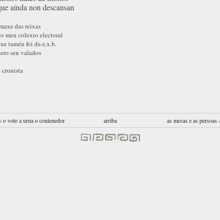
que aínda non descansan
maxe das reixas
o meu colexio electoral
ue tamén foi da e.x.b.
ero sen valados
 cronista
‹ o voto a urna o contenedor
arriba
as mesas e as persoas 