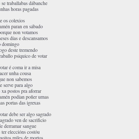
e se traballabas dábanche
unhas horas pagadas
se os colexios
tamén paran en sábado
porque non votamos
neses días e descansamos
o domingo
logo deste tremendo
traballo psiquico de votar
votar é coma ir a misa
facer unha cousa
que non sabemos
se serve para algo
e xa postos pra aforrar
tamén podían poñer urnas
nas portas das igrexas
votar debe ser algo sagrado
sagrado ven de sacrificio
de derramar sangue
e ter eleccións costóu
moitos miles de mortos