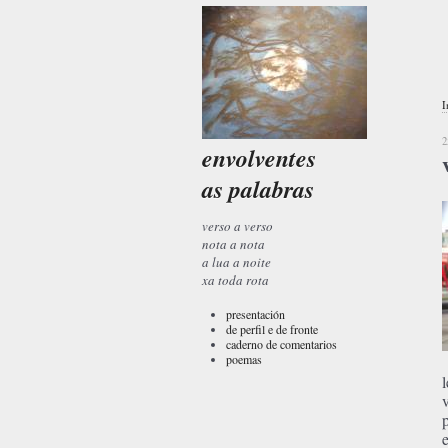
I
2
envolventes
as palabras
verso a verso
nota a nota
a lua a noite
xa toda rota
presentación
de perfil e de fronte
caderno de comentarios
poemas