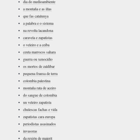
dia do medioambiente
a montaña e as illas
que fas catalunya
a palabra e o sistema
na revolta lacandona
caravela e zapatistas
o veleiro e a ceiba
ceuta marrocos sahara
guerra ou xenocidio
os mortos de zaldibar
pequena franxa de terra
colombia palestina
montaña rata de aceiro
do sangue de colombia
un veleiro zapatista
chulescas fachas e vida
zapatistas cara europa
periodistas asasinados
invasoras
da rexión de majerit