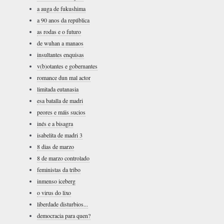
a auga de fukushima
a 90 anos da república
as rodas e o futuro
de wuhan a manaos
insultantes enquisas
v(b)otantes e gobernantes
romance dun mal actor
limitada eutanasia
esa batalla de madri
peores e máis sucios
inés e a bisagra
isabelita de madri 3
8 dias de marzo
8 de marzo controlado
feministas da tribo
inmenso iceberg
o virus do lixo
liberdade disturbios...
democracia para quen?