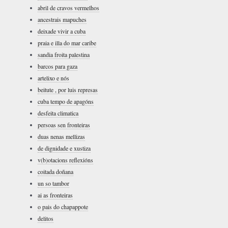
abril de cravos vermelhos
ancestrais mapuches
deixade vivir a cuba
praia e illa do mar caribe
sandia froita palestina
barcos para gaza
artelixo e nós
beitute , por luis represas
cuba tempo de apagóns
desfeita climatica
persoas sen fronteiras
duas nenas mellizas
de dignidade e xustiza
v(b)otacions reflexións
coitada doñana
un so tambor
ai as fronteiras
o pais do chapappote
delitos