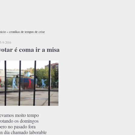
nicio
»
cronikas de tempos de crise
5-9-2016
votar é coma ir a misa
levamos moito tempo
votando os domingos
pero no pasado fora
en día chamado laborable