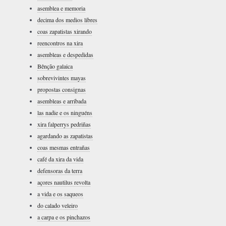
asemblea e memoria
decima dos medios libres
coas zapatistas xirando
reencontros na xira
asembleas e despedidas
Bênção galaica
sobrevivintes mayas
propostas consignas
asembleas e arribada
las nadie e os ninguéns
xira falperrys pedriñas
agardando as zapatistas
coas mesmas entrañas
café da xira da vida
defensoras da terra
açores nautilus revolta
a vida e os saqueos
do calado veleiro
a carpa e os pinchazos