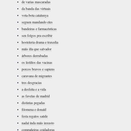
de varias mascaradas
da banda das virtuais
vota-bota catalunya
seguen mandando eles
bandeiras e farmacéuticas
sen folgos pra escribir
hosteleria drama e traxedia
máis illa que salvador
árbores derrubadas
os listillos das vacinas
porcos bravos e sapiens
caravana de migrantes
tres desgracias
a desfeita e a vida
as favelas de madrid
distintas pegadas
filomena e donald
festa regalos saúde
nadal índa máis inxusto
compañeiras coidadoras