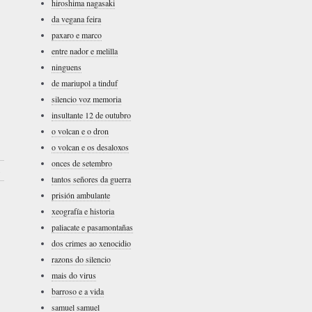
hiroshima nagasaki
da vegana feira
paxaro e marco
entre nador e melilla
ninguens
de mariupol a tinduf
silencio voz memoria
insultante 12 de outubro
o volcan e o dron
o volcan e os desaloxos
onces de setembro
›
tantos señores da guerra
prisión ambulante
xeografía e historia
paliacate e pasamontañas
dos crimes ao xenocidio
razons do silencio
mais do virus
barroso e a vida
samuel samuel