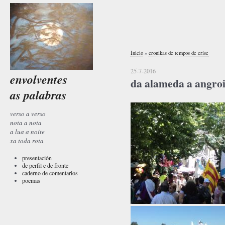
Inicio
»
cronikas de tempos de crise
25-7-2016
envolventes
da alameda a angroi
as palabras
verso a verso
nota a nota
a lua a noite
xa toda rota
presentación
de perfil e de fronte
caderno de comentarios
poemas