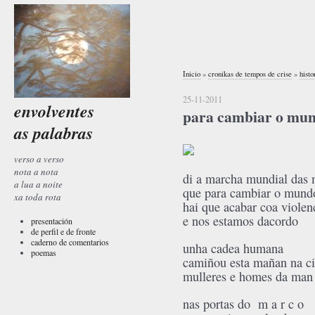
Inicio
»
cronikas de tempos de crise
»
histo
25-11-2011
envolventes
para cambiar o mu
as palabras
verso a verso
nota a nota
di a marcha mundial das 
a lua a noite
que para cambiar o mund
xa toda rota
hai que acabar coa violen
e nos estamos dacordo
presentación
de perfil e de fronte
caderno de comentarios
unha cadea humana
poemas
camiñou esta mañan na c
mulleres e homes da man
nas portas do m a r c o