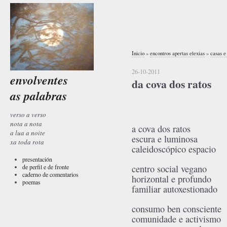
Inicio
»
encontros apertas elexias
»
casas e
26-10-2011
envolventes
da cova dos ratos
as palabras
verso a verso
nota a nota
a cova dos ratos
a lua a noite
escura e luminosa
xa toda rota
caleidoscópico espacio
presentación
de perfil e de fronte
centro social vegano
caderno de comentarios
horizontal e profundo
poemas
familiar autoxestionado
consumo ben consciente
comunidade e activismo