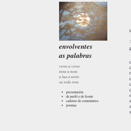
I
2
envolventes
as palabras
verso a verso
nota a nota
a lua a noite
xa toda rota
presentación
de perfil e de fronte
caderno de comentarios
poemas