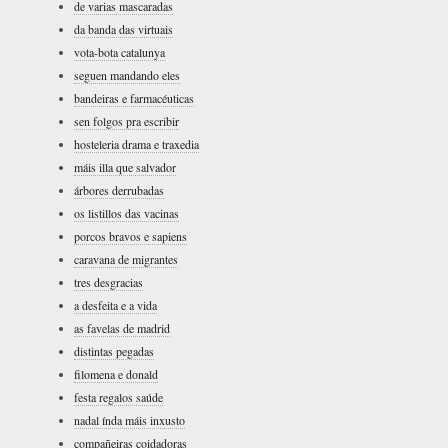
de varias mascaradas
da banda das virtuais
vota-bota catalunya
seguen mandando eles
bandeiras e farmacéuticas
sen folgos pra escribir
hosteleria drama e traxedia
máis illa que salvador
árbores derrubadas
os listillos das vacinas
porcos bravos e sapiens
caravana de migrantes
tres desgracias
a desfeita e a vida
as favelas de madrid
distintas pegadas
filomena e donald
festa regalos saúde
nadal índa máis inxusto
compañeiras coidadoras