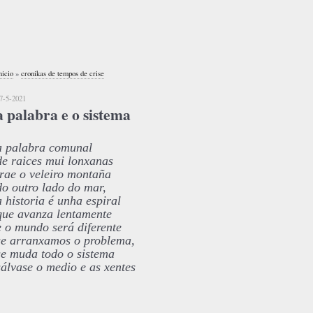
nicio
»
cronikas de tempos de crise
7-5-2021
a palabra e o sistema
a palabra comunal
de raices mui lonxanas
trae o veleiro montaña
do outro lado do mar,
a historia é unha espiral
que avanza lentamente
e o mundo será diferente
se arranxamos o problema,
se muda todo o sistema
sálvase o medio e as xentes