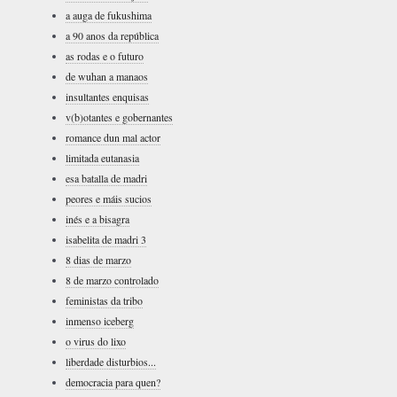
a auga de fukushima
a 90 anos da república
as rodas e o futuro
de wuhan a manaos
insultantes enquisas
v(b)otantes e gobernantes
romance dun mal actor
limitada eutanasia
esa batalla de madri
peores e máis sucios
inés e a bisagra
isabelita de madri 3
8 dias de marzo
8 de marzo controlado
feministas da tribo
inmenso iceberg
o virus do lixo
liberdade disturbios...
democracia para quen?