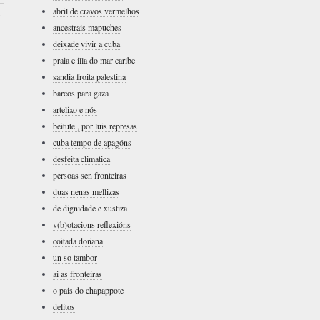
abril de cravos vermelhos
›
ancestrais mapuches
deixade vivir a cuba
praia e illa do mar caribe
sandia froita palestina
barcos para gaza
artelixo e nós
beitute , por luis represas
cuba tempo de apagóns
desfeita climatica
persoas sen fronteiras
duas nenas mellizas
de dignidade e xustiza
v(b)otacions reflexións
coitada doñana
un so tambor
ai as fronteiras
o pais do chapappote
delitos