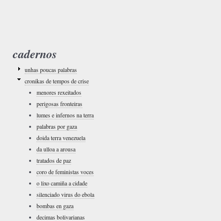
cadernos
unhas poucas palabras
cronikas de tempos de crise
menores rexeitados
perigosas fronteiras
lumes e infernos na terra
palabras por gaza
doida terra venezuela
da ulloa a arousa
tratados de paz
coro de feministas voces
o lixo camiña a cidade
silenciado virus do ebola
bombas en gaza
decimas bolivarianas