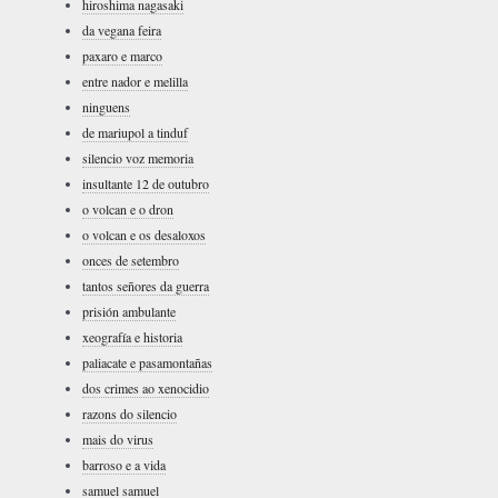
hiroshima nagasaki
da vegana feira
paxaro e marco
entre nador e melilla
ninguens
de mariupol a tinduf
silencio voz memoria
insultante 12 de outubro
o volcan e o dron
o volcan e os desaloxos
onces de setembro
tantos señores da guerra
prisión ambulante
xeografía e historia
paliacate e pasamontañas
dos crimes ao xenocidio
razons do silencio
mais do virus
barroso e a vida
samuel samuel