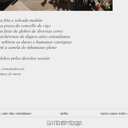
na fría e soleada mañán
na praza do concello de vigo
un feixe de globos de diversas cores
enchéronse de dignos aires rotondianos
e sobiron as duras e humanas consignas
até a xanela do inhumano pleno
globos polos dereitos sociais
 cronistadecoia
imaxe de mora
‹ catro días rotondianos
arriba
xurxo somos todos 