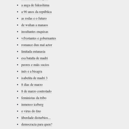
a auga de fukushima
a 90 anos da república
as rodas e o futuro
de wuhan a manaos
insultantes enquisas
v(b)otantes e gobernantes
romance dun mal actor
limitada eutanasia
esa batalla de madri
peores e máis sucios
inés e a bisagra
isabelita de madri 3
8 dias de marzo
8 de marzo controlado
feministas da tribo
inmenso iceberg
o virus do lixo
liberdade disturbios...
democracia para quen?