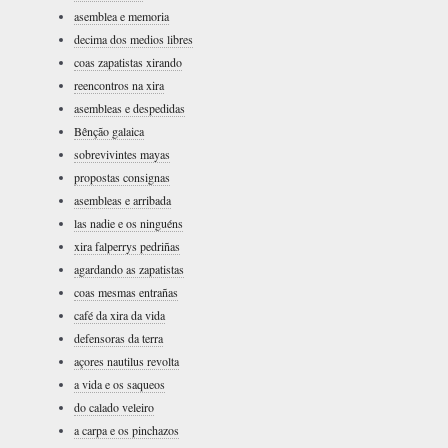
asemblea e memoria
decima dos medios libres
coas zapatistas xirando
reencontros na xira
asembleas e despedidas
Bênção galaica
sobrevivintes mayas
propostas consignas
asembleas e arribada
las nadie e os ninguéns
xira falperrys pedriñas
agardando as zapatistas
coas mesmas entrañas
café da xira da vida
defensoras da terra
açores nautilus revolta
a vida e os saqueos
do calado veleiro
a carpa e os pinchazos