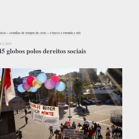
nicio
»
cronikas de tempos de crise
»
o barco a rotonda e nós
9-2-2015
45 globos polos dereitos sociais