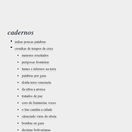
cadernos
unhas poucas palabras
cronikas de tempos de crise
menores rexeitados
perigosas fronteiras
lumes e infernos na terra
palabras por gaza
doida terra venezuela
da ulloa a arousa
tratados de paz
coro de feministas voces
o lixo camiña a cidade
silenciado virus do ebola
bombas en gaza
decimas bolivarianas