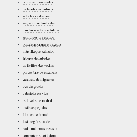
de varias mascaradas
da banda das virtuais
vota-bota catalunya
seguen mandando eles
bandeiras e farmacéuticas
sen folgos pra escribir
hosteleria drama e traxedia
máis illa que salvador
árbores derrubadas
os listillos das vacinas
porcos bravos e sapiens
caravana de migrantes
tres desgracias
a desfeita e a vida
as favelas de madrid
distintas pegadas
filomena e donald
festa regalos saúde
nadal índa máis inxusto
compañeiras coidadoras