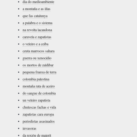
dia do medioambiente
a montaña e as illas
que fas catalunya
a palabra e o sistema
na revolta lacandona
caravela e zapatistas
o veleiro e a ceiba
ceuta marrocos sahara
guerra ou xenocidio
os mortos de zaldibar
pequena franxa de terra
colombia palestina
montaña rata de aceiro
do sangue de colombia
un veleiro zapatista
chulescas fachas e vida
zapatistas cara europa
periodistas asasinados
invasoras
da rexión de majerit