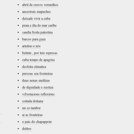
abril de cravos vermelhos
ancestrais mapuches
deixade vivir a cuba
praia e illa do mar caribe
sandia froita palestina
barcos para gaza
artelixo e nós
beitute , por luis represas
cuba tempo de apagóns
desfeita climatica
persoas sen fronteiras
duas nenas mellizas
de dignidade e xustiza
v(b)otacions reflexións
coitada doñana
un so tambor
ai as fronteiras
›
o pais do chapappote
delitos