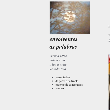
I
0
envolventes
as palabras
verso a verso
nota a nota
a lua a noite
xa toda rota
presentación
de perfil e de fronte
caderno de comentarios
poemas