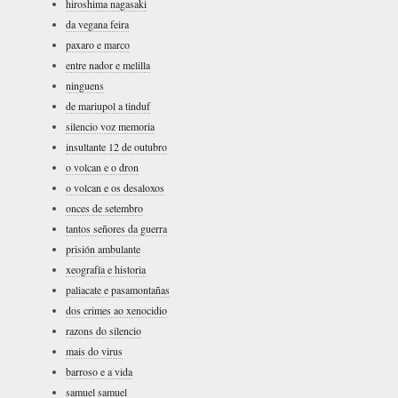
hiroshima nagasaki
da vegana feira
paxaro e marco
entre nador e melilla
ninguens
de mariupol a tinduf
silencio voz memoria
insultante 12 de outubro
o volcan e o dron
o volcan e os desaloxos
onces de setembro
tantos señores da guerra
prisión ambulante
xeografía e historia
paliacate e pasamontañas
dos crimes ao xenocidio
razons do silencio
mais do virus
barroso e a vida
samuel samuel