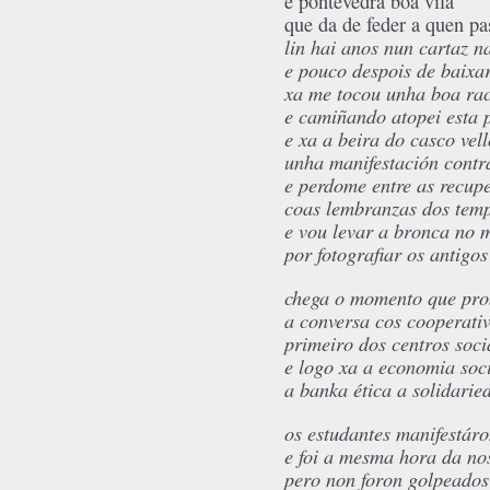
e pontevedra boa vila
que da de feder a quen pa
lin hai anos nun cartaz n
e pouco despois de baixa
xa me tocou unha boa rac
e camiñando atopei esta 
e xa a beira do casco vell
unha manifestación contr
e perdome entre as recup
coas lembranzas dos tem
e vou levar a bronca no 
por fotografiar os antig
chega o momento que prob
a conversa cos cooperativ
primeiro dos centros soci
e logo xa a economia soc
a banka ética a solidari
os estudantes manifestáro
e foi a mesma hora da no
pero non foron golpeados