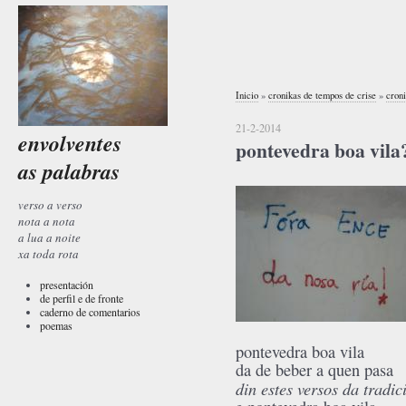
Inicio
»
cronikas de tempos de crise
»
croni
21-2-2014
envolventes
pontevedra boa vila
as palabras
verso a verso
nota a nota
a lua a noite
xa toda rota
presentación
de perfil e de fronte
caderno de comentarios
poemas
pontevedra boa vila
da de beber a quen pasa
din estes versos da tradic