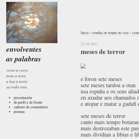
Inicio
»
cronikas de tempos de crise
»
cron
25-10-2011
envolventes
meses de terror
as palabras
verso a verso
nota a nota
e foron sete meses
a lua a noite
sete meses tardou a otan
xa toda rota
usa españa e os seus alia
en axudar aos chamados r
presentación
de perfil e de fronte
e atopar e matar a gadafi 
caderno de comentarios
poemas
sete meses de terror
canto mais tempo botaran
mais destrozaban este pai
mais dividian a libias e li