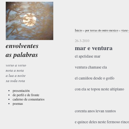
Inicio
»
por terras do outro mexico
»
viaxe
26-3-2010
envolventes
mar e ventura
as palabras
el apelidase mar
verso a verso
ventura chamase ela
nota a nota
a lua a noite
el camiñou desde o golfo
xa toda rota
con ela se topou neste altiplano
presentación
de perfil e de fronte
caderno de comentarios
poemas
corenta anos levan xuntos
e quince deles neste fermoso rinc