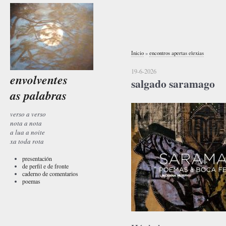
Inicio
»
encontros apertas elexias
19-6-2026
envolventes
salgado saramago
as palabras
verso a verso
nota a nota
a lua a noite
xa toda rota
presentación
de perfil e de fronte
caderno de comentarios
poemas