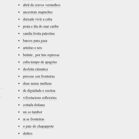
abril de cravos vermelhos
ancestrais mapuches
deixade vivir a cuba
praia e illa do mar caribe
sandia froita palestina
barcos para gaza
artelixo e nós
beitute , por luis represas
cuba tempo de apagóns
desfeita climatica
persoas sen fronteiras
duas nenas mellizas
de dignidade e xustiza
›
v(b)otacions reflexións
coitada doñana
un so tambor
ai as fronteiras
o pais do chapappote
delitos