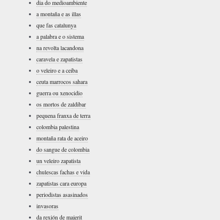
dia do medioambiente
a montaña e as illas
que fas catalunya
a palabra e o sistema
na revolta lacandona
caravela e zapatistas
o veleiro e a ceiba
ceuta marrocos sahara
guerra ou xenocidio
os mortos de zaldibar
pequena franxa de terra
colombia palestina
montaña rata de aceiro
do sangue de colombia
un veleiro zapatista
chulescas fachas e vida
zapatistas cara europa
periodistas asasinados
invasoras
da rexión de majerit