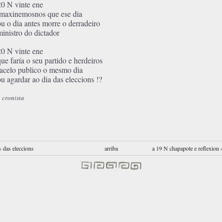
20 N vinte ene
imaxinemosnos que ese dia
ou o dia antes morre o derradeiro
ministro do dictador
20 N vinte ene
que faría o seu partido e herdeiros
facelo publico o mesmo dia
ou agardar ao dia das eleccions !?
 cronista
‹ das eleccions
arriba
a 19 N chapapote e reflexion 