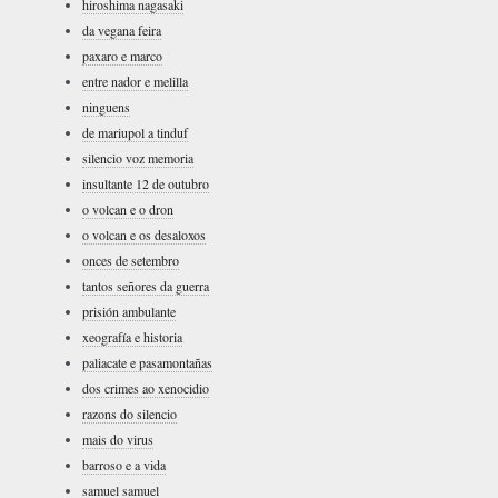
hiroshima nagasaki
da vegana feira
paxaro e marco
entre nador e melilla
ninguens
de mariupol a tinduf
silencio voz memoria
insultante 12 de outubro
o volcan e o dron
o volcan e os desaloxos
onces de setembro
tantos señores da guerra
prisión ambulante
xeografía e historia
paliacate e pasamontañas
dos crimes ao xenocidio
razons do silencio
mais do virus
barroso e a vida
samuel samuel