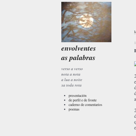
I
1
envolventes
as palabras
verso a verso
nota a nota
a lua a noite
xa toda rota
presentación
de perfil e de fronte
caderno de comentarios
poemas