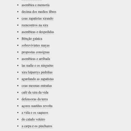
asemblea e memoria
decima dos medios libres
coas zapatistas xirando
reencontros na xira
asembleas e despedidas
Bênção galaica
sobrevivintes mayas
propostas consignas
asembleas e arribada
las nadie e os ninguéns
xira falperrys pedriñas
agardando as zapatistas
coas mesmas entrañas
café da xira da vida
defensoras da terra
açores nautilus revolta
a vida e os saqueos
do calado veleiro
a carpa e os pinchazos