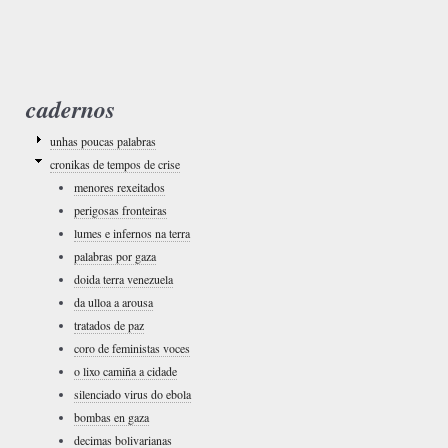
cadernos
unhas poucas palabras
cronikas de tempos de crise
menores rexeitados
perigosas fronteiras
lumes e infernos na terra
palabras por gaza
doida terra venezuela
da ulloa a arousa
tratados de paz
coro de feministas voces
o lixo camiña a cidade
silenciado virus do ebola
bombas en gaza
decimas bolivarianas