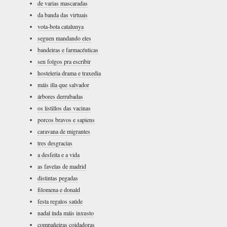
de varias mascaradas
da banda das virtuais
vota-bota catalunya
seguen mandando eles
bandeiras e farmacéuticas
sen folgos pra escribir
hosteleria drama e traxedia
máis illa que salvador
árbores derrubadas
os listillos das vacinas
porcos bravos e sapiens
caravana de migrantes
tres desgracias
a desfeita e a vida
as favelas de madrid
distintas pegadas
filomena e donald
festa regalos saúde
nadal índa máis inxusto
compañeiras coidadoras