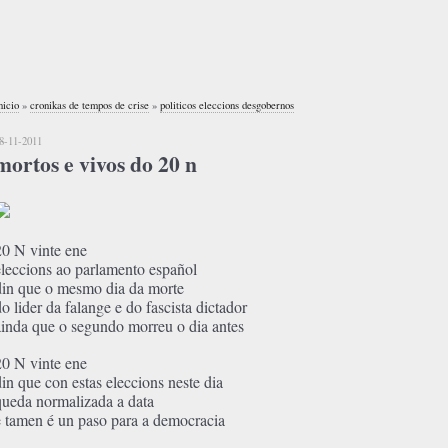
nicio
»
cronikas de tempos de crise
»
politicos eleccions desgobernos
8-11-2011
mortos e vivos do 20 n
20 N vinte ene
eleccions ao parlamento español
din que o mesmo dia da morte
do lider da falange e do fascista dictador
ainda que o segundo morreu o dia antes
20 N vinte ene
din que con estas eleccions neste dia
queda normalizada a data
e tamen é un paso para a democracia