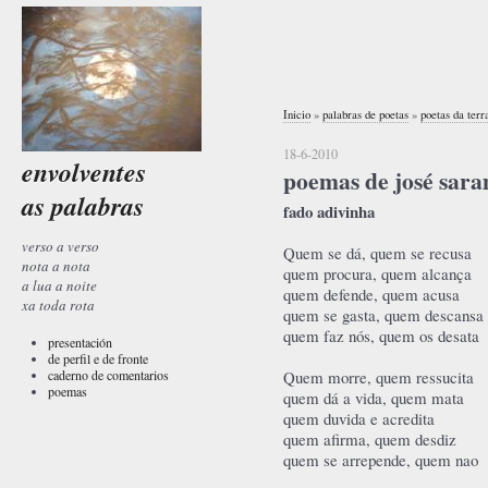
Inicio
»
palabras de poetas
»
poetas da terr
18-6-2010
envolventes
poemas de josé sar
as palabras
fado adivinha
verso a verso
Quem se dá, quem se recusa
nota a nota
quem procura, quem alcança
a lua a noite
quem defende, quem acusa
xa toda rota
quem se gasta, quem descansa
quem faz nós, quem os desata
presentación
de perfil e de fronte
caderno de comentarios
Quem morre, quem ressucita
poemas
quem dá a vida, quem mata
quem duvida e acredita
quem afirma, quem desdiz
quem se arrepende, quem nao