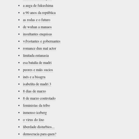
a auga de fukushima
a 90 anos da república
as rodas e o futuro
de wuhan a manaos
insultantes enquisas
v(b)otantes e gobernantes
romance dun mal actor
limitada eutanasia
esa batalla de madri
peores e máis sucios
inés e a bisagra
isabelita de madri 3
8 dias de marzo
8 de marzo controlado
feministas da tribo
inmenso iceberg
o virus do lixo
liberdade disturbios...
democracia para quen?