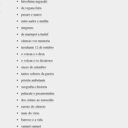
hiroshima nagasaki
›
da vegana feira
paxaro e marco
entre nador e melilla
ninguens
de mariupol a tinduf
silencio voz memoria
insultante 12 de outubro
o volcan e o dron
o volcan e os desaloxos
onces de setembro
tantos señores da guerra
prisión ambulante
xeografía e historia
paliacate e pasamontañas
dos crimes ao xenocidio
razons do silencio
mais do virus
barroso e a vida
samuel samuel