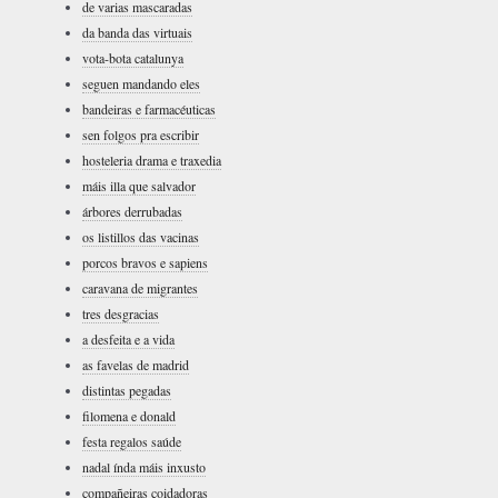
de varias mascaradas
da banda das virtuais
vota-bota catalunya
seguen mandando eles
bandeiras e farmacéuticas
sen folgos pra escribir
hosteleria drama e traxedia
máis illa que salvador
árbores derrubadas
os listillos das vacinas
porcos bravos e sapiens
caravana de migrantes
tres desgracias
a desfeita e a vida
as favelas de madrid
distintas pegadas
filomena e donald
festa regalos saúde
nadal índa máis inxusto
compañeiras coidadoras