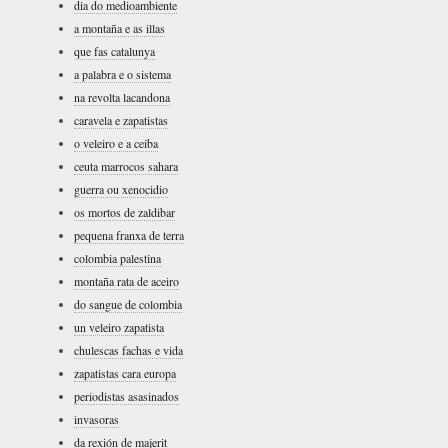
dia do medioambiente
a montaña e as illas
que fas catalunya
a palabra e o sistema
na revolta lacandona
caravela e zapatistas
o veleiro e a ceiba
ceuta marrocos sahara
guerra ou xenocidio
os mortos de zaldibar
pequena franxa de terra
colombia palestina
montaña rata de aceiro
do sangue de colombia
un veleiro zapatista
chulescas fachas e vida
zapatistas cara europa
periodistas asasinados
invasoras
da rexión de majerit