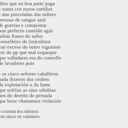
libro que en boa parte paga
a xunta cos nosos cartiños
e dan pinceladas das nobres
persoas de sangue azul
de guerras e conquistas
nun perfecto castelán agás
unhas frases do señor
conselleiro de (in)cultura
cun exceso do outro viguismo
ese do pp que mal esqueque
que valladares era do concello
de lavadores pois
e os cinco señores caballeros
nada dixeron dos roubos
da explotación e da fame
que sofrían as súas súbditas
nen do dereito de pernada
que hoxe chamamos violación
o cronista dos dabaixo
con raices en valadares