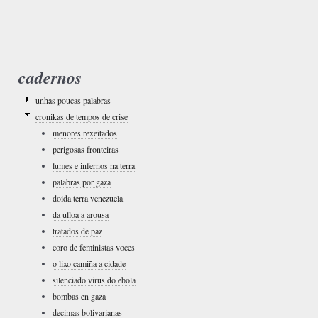
cadernos
unhas poucas palabras
cronikas de tempos de crise
menores rexeitados
perigosas fronteiras
lumes e infernos na terra
palabras por gaza
doida terra venezuela
da ulloa a arousa
tratados de paz
coro de feministas voces
o lixo camiña a cidade
silenciado virus do ebola
bombas en gaza
decimas bolivarianas