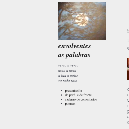
I
1
envolventes
as palabras
verso a verso
nota a nota
a lua a noite
xa toda rota
presentación
de perfil e de fronte
caderno de comentarios
poemas