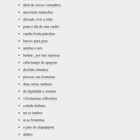
abril de cravos vermelhos
ancestrais mapuches
deixade vivir a cuba
praia e illa do mar caribe
sandia froita palestina
barcos para gaza
artelixo e nós
beitute , por luis represas
cuba tempo de apagóns
desfeita climatica
persoas sen fronteiras
duas nenas mellizas
de dignidade e xustiza
v(b)otacions reflexións
coitada doñana
un so tambor
ai as fronteiras
o pais do chapappote
delitos