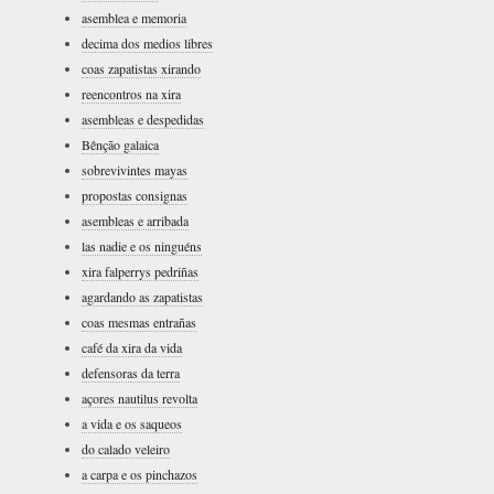
asemblea e memoria
decima dos medios libres
coas zapatistas xirando
reencontros na xira
asembleas e despedidas
Bênção galaica
sobrevivintes mayas
propostas consignas
asembleas e arribada
las nadie e os ninguéns
xira falperrys pedriñas
agardando as zapatistas
coas mesmas entrañas
café da xira da vida
defensoras da terra
açores nautilus revolta
a vida e os saqueos
do calado veleiro
a carpa e os pinchazos