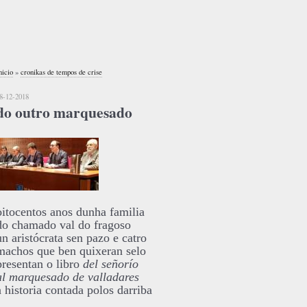
nicio
»
cronikas de tempos de crise
8-12-2018
do outro marquesado
oitocentos anos dunha familia
do chamado val do fragoso
un aristócrata sen pazo e catro
machos que ben quixeran selo
presentan o libro
del señorío
al marquesado de valladares
a historia contada polos darriba