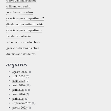
o lixo camiña a cidade
o libano e o cedro
as nubes e os cedros
os soños que compartimos 2
dia da muller antimilitarista
os soños que compartimos
bandeira e oliveira
silenciado virus do ebola
gaza e os barcos da etica
dia mes ano das letras
arquivos
agosto 2026
(4)
xullo 2026
(6)
xuño 2026
(9)
maio 2026
(19)
abril 2026
(14)
maio 2024
(2)
abril 2024
(5)
septembro 2023
(1)
agosto 2023
(1)