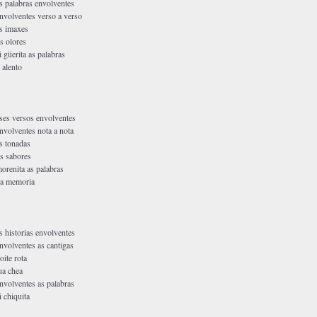
s palabras envolventes
nvolventes verso a verso
s imaxes
s olores
i güerita as palabras
 alento
ses versos envolventes
nvolventes nota a nota
s tonadas
s sabores
orenita as palabras
a memoria
s historias envolventes
nvolventes as cantigas
oite rota
ua chea
nvolventes as palabras
i chiquita