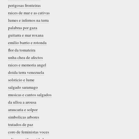
perigosas fronteiras
raices de mar e as cativas
lumes e infernos na terra
palabras por gaza
guitarra e mar roxana
emilio barrio e rotonda
flor da tomateira
unha chea de afectos
raices e memoria angel
doida terra venezuela
solsticio e lume
salgado saramago
musicas e cantos salgados
da ulloa a arousa
araucaria e solpor
simbolicas arbores
tratados de paz
coro de feministas voces