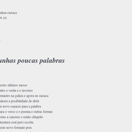
aliza-oaxaca
9-10
.
unhas poucas palabras
estes ultimos meses
ntre o verán e o inverno
rimeiro na galiza e agora en oaxaca
alorei a posibilidade de abrir
n novo espacio para a palabra
ara o verso e o poema e outras formas
omo a cancion o relato chiquito
iteratura oral pero escrita
este novo formato pois