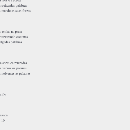
s fios e a corda
ntrelazadas palabras
umando as suas forzas
s ondas na praia
ntrelazando escumas
algadas palabras
alabras entrelazadas
s versos os poemas
nvolventes as palabras
ariño
axaca
-10