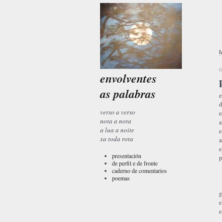
I
0
envolventes
as palabras
e
d
verso a verso
e
nota a nota
a
a lua a noite
e
xa toda rota
a
e
presentación
p
de perfil e de fronte
caderno de comentarios
poemas
g
e
e