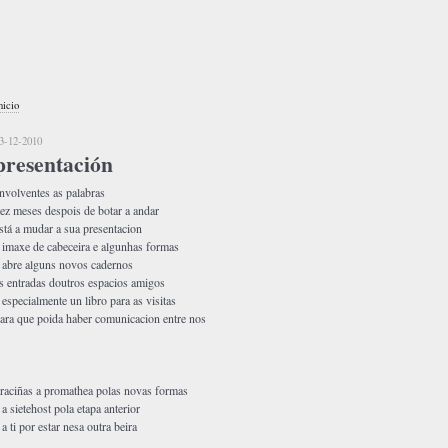
nicio
3-12-2010
presentación
nvolventes as palabras
ez meses despois de botar a andar
stá a mudar a sua presentacion
 imaxe de cabeceira e algunhas formas
 abre alguns novos cadernos
s entradas doutros espacios amigos
 especialmente un libro para as visitas
ara que poida haber comunicacion entre nos
raciñas a promathea polas novas formas
 a sietehost pola etapa anterior
 a ti por estar nesa outra beira