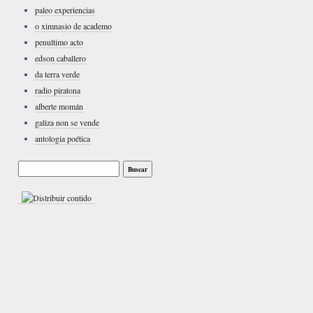
paleo experiencias
o ximnasio de academo
penultimo acto
edson caballero
da terra verde
radio piratona
alberte momán
galiza non se vende
antologia poética