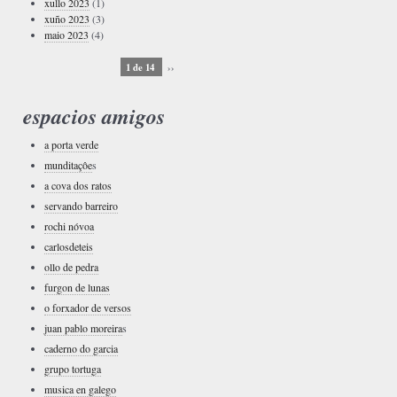
xullo 2023
(1)
xuño 2023
(3)
maio 2023
(4)
1 de 14
››
espacios amigos
a porta verde
munditaçôe
s
a cova dos ratos
servando barreiro
rochi nóvoa
carlosdeteis
ollo de pedra
furgon de lunas
o forxador de versos
juan pablo moreira
s
caderno do garcia
grupo tortuga
musica en galego