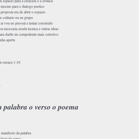
n espacio para a creacion e a cronica
 mesmo para o dialogo poetico
 proposta era de abrir o espacio
n solitario ou en grupo
 ai vou no persoal a tentar construilo
oa necesaria axuda tecnica e outras ideas
ara darlle un compoñente mais colectivo
nha aperta
n oaxaca 1-10
.
a palabra o verso o poema
 manifesto da palabra
 festa do verso